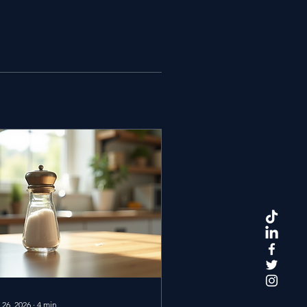
 26, 2026
∙
4
min