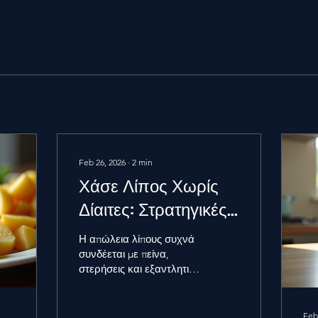
Feb 26, 2026
∙
2
min
Χάσε Λίπος Χωρίς
Δίαιτες: Στρατηγικές
για Αποτελεσματική
Η απώλεια λίπους συχνά
Απώλεια Βάρους
συνδέεται με πείνα,
στερήσεις και εξαντλητικά
προγράμματα που
δύσκολα διατηρούνται. Η
αλήθεια είναι πως δεν
Feb