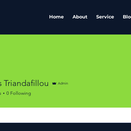
Home
About
Service
Blo
s Triandafillou
Admin
s
0
Following