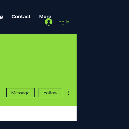
g
Contact
More
Log In
More actions
Message
Follow