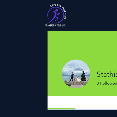
Stathi
0
Follower
Profile