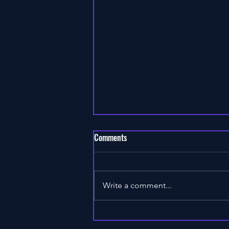
Comments
Write a comment...
Διατροφή για Γράμμωση:
Ποιες Τροφές Υποστηρίζουν